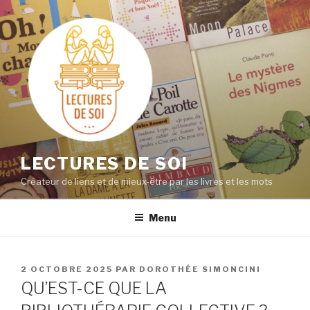
Aller
au
contenu
principal
LECTURES DE SOI
Créateur de liens et de mieux-être par les livres et les mots
Menu
PUBLIÉ
2 OCTOBRE 2025
PAR
DOROTHÉE SIMONCINI
LE
QU’EST-CE QUE LA