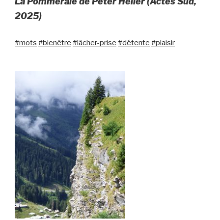
La Pommeraie
de Peter Heller (Actes Sud,
2025)
#mots
#bienêtre
#lâcher-prise
#détente
#plaisir