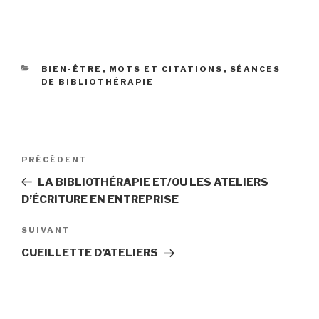
CATÉGORIES
BIEN-ÊTRE
,
MOTS ET CITATIONS
,
SÉANCES
DE BIBLIOTHÉRAPIE
Navigation
Article
PRÉCÉDENT
de
précédent
LA BIBLIOTHÉRAPIE ET/OU LES ATELIERS
l’article
D’ÉCRITURE EN ENTREPRISE
Article
SUIVANT
suivant
CUEILLETTE D’ATELIERS