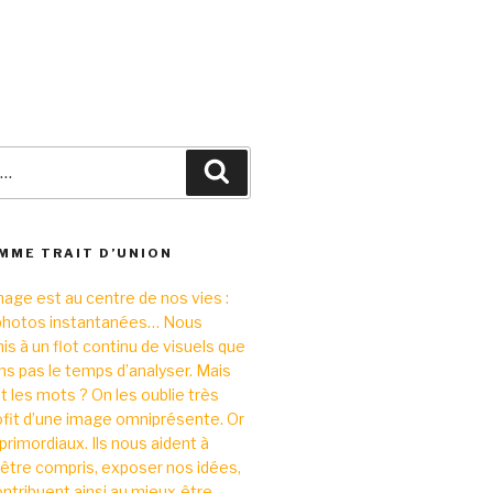
Recherche
OMME TRAIT D’UNION
image est au centre de nos vies :
 photos instantanées… Nous
à un flot continu de visuels que
s pas le temps d’analyser. Mais
 les mots ? On les oublie très
fit d’une image omniprésente. Or
primordiaux. Ils nous aident à
être compris, exposer nos idées,
ontribuent ainsi au mieux-être.