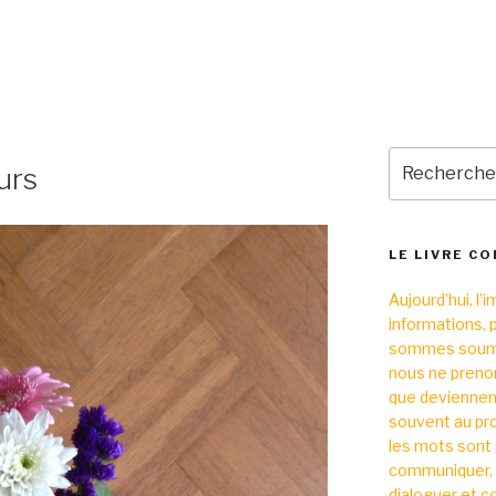
Recherche
urs
pour
:
LE LIVRE C
Aujourd’hui, l’
informations,
sommes soumis 
nous ne prenon
que deviennent
souvent au pro
les mots sont 
communiquer, 
dialoguer et c