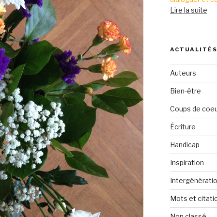
Lire la suite
ACTUALITÉ
Auteurs
Bien-être
Coups de coe
Écriture
Handicap
Inspiration
Intergénérati
Mots et citati
Non classé